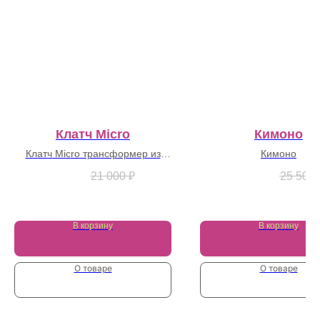
Клатч Micro
Кимоно
Клатч Micro трансформер из
Кимоно
натуральной кожи
7 000
₽
21 000
₽
19 125
₽
25 500
В корзину
В корзину
О товаре
О товаре