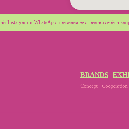
ий Instagram и WhatsApp признана экстремистской и
зап
BRANDS
EXH
Concept
Cooperation