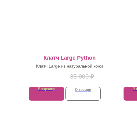
Клатч Large Python
Клатч Large из натуральной кожи
15 000
₽
35 000
₽
В корзину
В 
О товаре