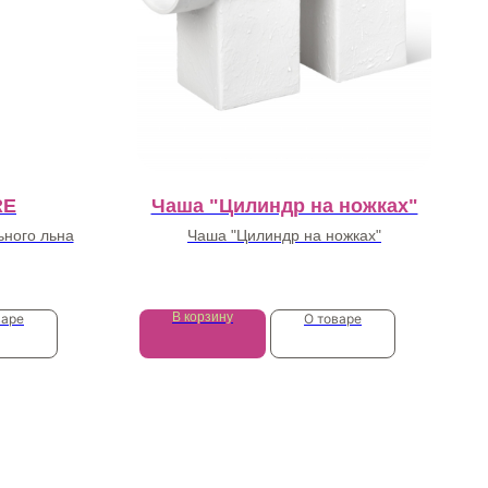
RE
Чаша "Цилиндр на ножках"
ного льна
Чаша "Цилиндр на ножках"
32 025
₽
В корзину
варе
О товаре