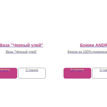
Ваза "Черный улей"
Брюки AND
Ваза "Черный улей"
Брюки из 100% премиаль
42 350
₽
27 000
₽
корзину
В корзину
О товаре
О то