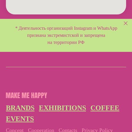
*
Деятельность организаций Instagram и WhatsApp
признана экстремистской и
запрещена
на территории РФ
BRANDS
EXHIBITIONS
COFFEE
EVENTS
Concept
Cooperation
Contacts
Privacy Policy