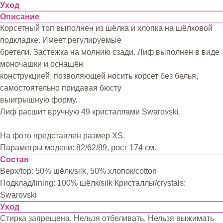
Уход
Описание
Корсетный топ выполнен из шёлка и хлопка на шёлковой
подкладке. Имеет регулируемые
бретели. Застежка на молнию сзади. Лиф выполнен в виде
моночашки и оснащён
конструкцией, позволяющей носить корсет без белья,
самостоятельно придавая бюсту
выигрышную форму.
Лиф расшит вручную 49 кристаллами Swarovski.
На фото представлен размер XS.
Параметры модели: 82/62/89, рост 174 см.
Состав
Верх/top: 50% шёлк/silk, 50% хлопок/cotton
Подклад/lining: 100% шёлк/silk Кристаллы/crystals:
Swarovski
Уход
Стирка запрещена. Нельзя отбеливать. Нельзя выжимать