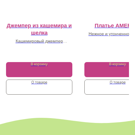
Джемпер из кашемира и
Платье AMERI
шелка
Нежное и утонченное 
платье с американской 
Кашемировый джемпер
19 000
₽
рельефной вязки с горловиной
19 000
₽
В корзину
В корзину
О товаре
О товаре