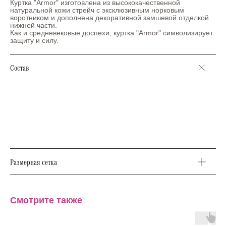
Куртка "Armor" изготовлена из высококачественной
натуральной кожи стрейч с эксклюзивным норковым
воротником и дополнена декоративной замшевой отделкой
нижней части.
Как и средневековые доспехи, куртка "Armor" символизирует
защиту и силу.
Состав
Натуральная кожа стрейч: 100 %
Подкладка: шелк 45 %, вискоза 55 %
Отделка: натуральная замша 100 %
мех норки натуральный 100 %
Утеплитель: шерсть 80 %, ПЭ 20 %
Размерная сетка
Смотрите также