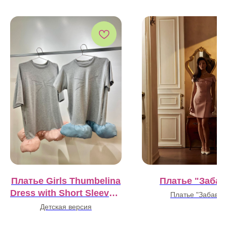
Платье Girls Thumbelina
Платье "Забав
Dress with Short Sleeves,
Платье "Забава"
Short, Gray and Blue
Детская версия
32 000
₽
(Thumbelina drop)
23 000
₽