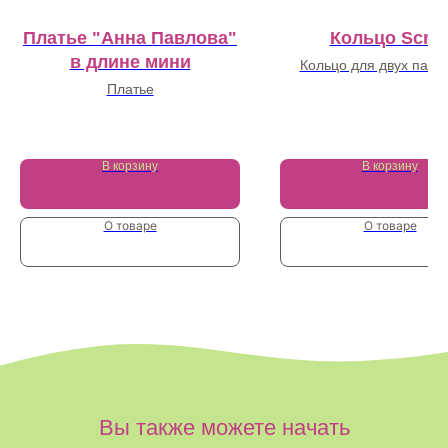
Платье "Анна Павлова"
Кольцо Scrol
в длине мини
Кольцо для двух пальц
основе которого лежит а
Платье
универсальный геометр
24 900
₽
силуэт
25 000
₽
В корзину
В корзину
О товаре
О товаре
Вы также можете начать