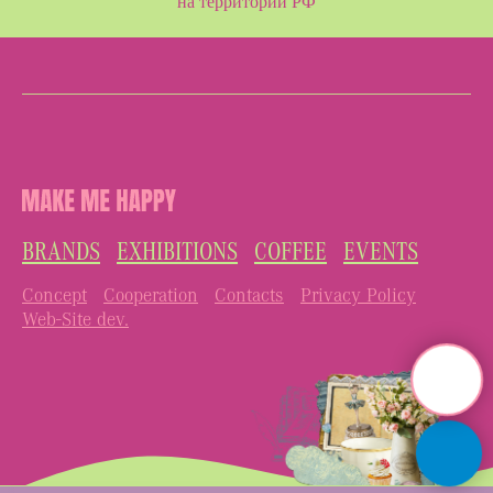
на территории РФ
BRANDS
EXHIBITIONS
COFFEE
EVENTS
Concept
Cooperation
Contacts
Privacy Policy
Web-Site dev.