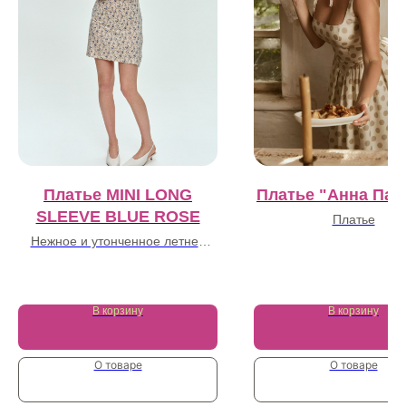
Платье MINI LONG
Платье "Анна Пав
SLEEVE BLUE ROSE
Платье
Нежное и утонченное летнее
26 500
₽
платье
17 000
₽
В корзину
В корзину
О товаре
О товаре