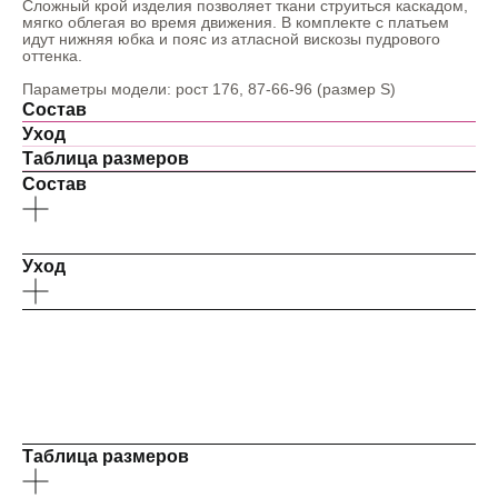
Сложный крой изделия позволяет ткани струиться каскадом,
мягко облегая во время движения. В комплекте с платьем
идут нижняя юбка и пояс из атласной вискозы пудрового
оттенка.
Параметры модели: рост 176, 87-66-96 (размер S)
Состав
Уход
Таблица размеров
Состав
100% шёлк
Уход
Сухая, профессиональная чистка (химчистка).
Гладить и отпаривать на деликатном режиме.
Стирка в стиральной машине и барабанная сушка
запрещены.
Деликатные ткани требуют бережного ухода.
Таблица размеров