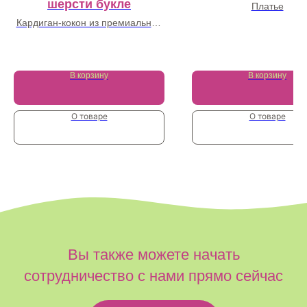
шерсти букле
Платье
Кардиган-кокон из премиальной
37 800
₽
шерсти букле насыщенного
ежевичного оттенка
103 000
₽
В корзину
В корзину
О товаре
О товаре
Вы также можете начать
сотрудничество с нами прямо сейчас