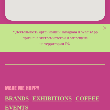
*
Деятельность организаций Instagram и WhatsApp
признана экстремистской и
запрещена
на территории РФ
BRANDS
EXHIBITIONS
COFFEE
EVENTS