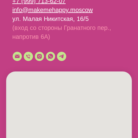
+7 (999) 713-62-07
info@makemehappy.moscow
ул. Малая Никитская, 16/5
(вход со стороны Гранатного пер.,
напротив 6А)