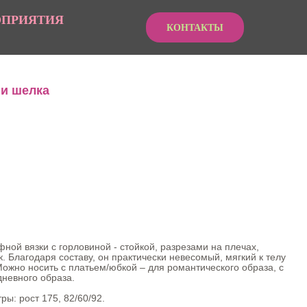
ОПРИЯТИЯ
КОНТАКТЫ
 и шелка
й вязки с горловиной - стойкой, разрезами на плечах,
. Благодаря составу, он практически невесомый, мягкий к телу
жно носить с платьем/юбкой – для романтического образа, с
невного образа.
ы: рост 175, 82/60/92.