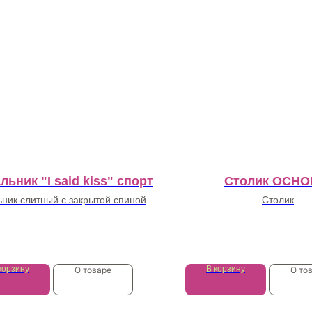
льник "I said kiss" спорт
Столик ОСН
ник слитный с закрытой спиной и
Столик
авторским принтом "губы"
6 000
₽
45 000
₽
корзину
В корзину
О товаре
О то