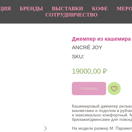
ЦИЯ
БРЕНДЫ
ВЫСТАВКИ
КОФЕ
МЕР
СОТРУДНИЧЕСТВО
Джемпер из кашемира
ANCRÉ JOY
SKU:
19000,00
₽
В корзину
Кашемировый джемпер рельефно
манжетами и подолом в рубчик
и максимально комфортный. Мо
брюками/джинсами для повсед
На модели размер M. Параметр