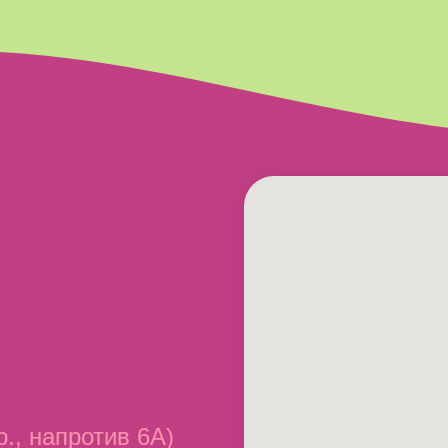
р., напротив 6А)