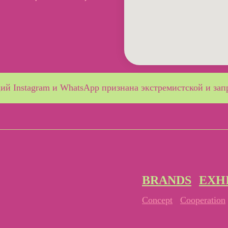
ий Instagram и WhatsApp признана экстремистской и
зап
BRANDS
EXH
Concept
Cooperation