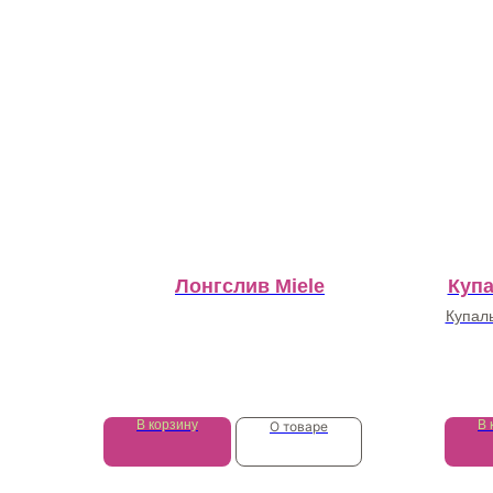
Лонгслив Miele
Купа
Купаль
52 000
₽
В корзину
В 
О товаре