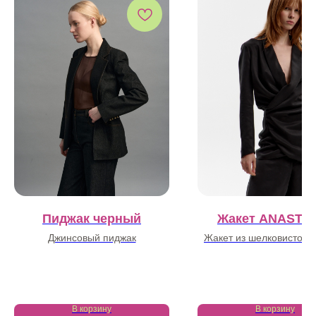
Пиджак черный
Жакет ANASTA
Джинсовый пиджак
Жакет из шелковистой к
вискозой
32 400
₽
29 000
₽
В корзину
В корзину